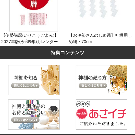
【伊勢講暦(いせこうごよみ)】
【お伊勢さんのしめ縄】神棚用し
2027年版(令和9年)カレンダー
め縄・70cm
特集コンテンツ