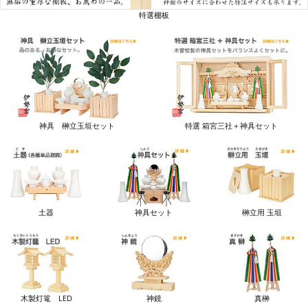
特選棚板
神具 榊立玉垣セット
特選 箱宮三社＋神具セット
土器
神具セット
榊立用 玉垣
木製灯篭 LED
神鏡
真榊