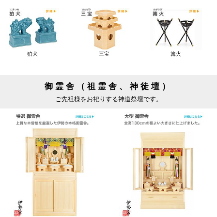
狛犬
三宝
篝火
御霊舎（祖霊舎、神徒壇）
ご先祖様をお祀りする神道祭壇です。