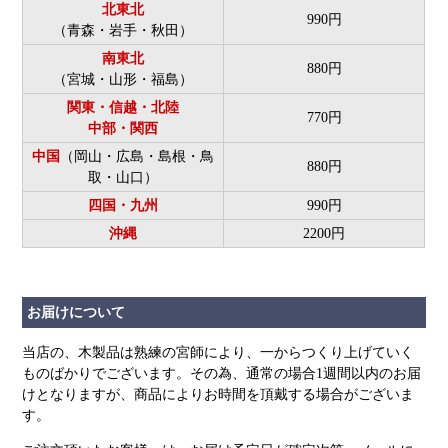
北東北
990円
（青森・岩手・秋田）
南東北
880円
（宮城・山形・福島）
関東・信越・北陸
770円
中部・関西
中国
（岡山・広島・島根・鳥
880円
取・山口）
四国・九州
990円
沖縄
2200円
お届けについて
当店の、木製品は熟練の宮師により、一からつくり上げていく
ものばかりでございます。その為、通常の場合1週間以内のお届
けとなりますが、商品によりお時間を頂戴する場合がございま
す。