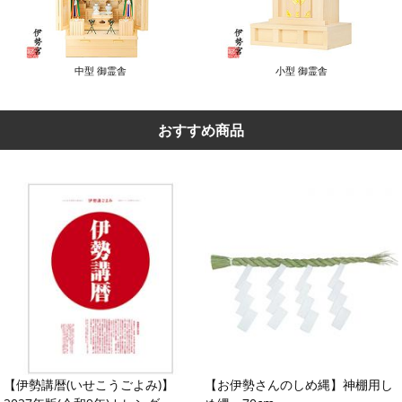
中型 御霊舎
小型 御霊舎
おすすめ商品
【伊勢講暦(いせこうごよみ)】
【お伊勢さんのしめ縄】神棚用し