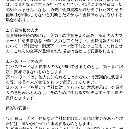
は、会員となるご本人が行ってください。代理による登録は一切
認められません。なお、過去に会員資格が取り消された方やその
他当社が相応しくないと判断した方からの会員申込はお断りする
場合があります。
2. 会員情報の入力
会員登録手続の際には、入力上の注意をよく読み、所定の入力フ
ォームに必要事項を正確に入力してください。会員情報の登録に
おいて、特殊記号・旧漢字・ローマ数字などはご使用になれませ
ん。これらの文字が登録された場合は当社にて変更致します。
3. パスワードの管理
(1)パスワードは会員本人のみが利用できるものとし、第三者に譲
渡・貸与できないものとします。
(2)パスワードは、他人に知られることがないよう定期的に変更す
る等、会員本人が責任をもって管理してください。
(3)パスワードを用いて当社に対して行われた意思表示は、会員本
人の意思表示とみなし、そのために生じる支払等はすべて会員の
責任となります。
第3条 (変更)
1. 会員は、氏名、住所など当社に届け出た事項に変更があった場
合には、速やかに当社に連絡するものとします。
2. 変更登録がなされなかったことにより生じた損害について、当