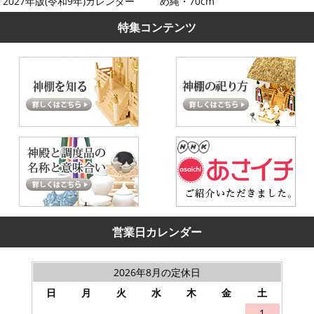
2027年版(令和9年)カレンダー
め縄・70cm
特集コンテンツ
営業日カレンダー
2026年8月の定休日
日
月
火
水
木
金
土
1