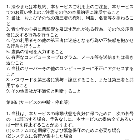
1. 法令または本規約、本サービスご利用上のご注意、本サービス
でのお買い物上のご注意その他の本規約等に違反すること
2. 当社、およびその他の第三者の権利、利益、名誉等を損ねるこ
と
3. 青少年の心身に悪影響を及ぼす恐れがある行為、その他公序良
俗に反する行為を行うこと
4. 他の利用者その他の第三者に迷惑となる行為や不快感を抱かせ
る行為を行うこと
5. 虚偽の情報を入力すること
6. 有害なコンピュータープログラム、メール等を送信または書き
込むこと
7. 当社のサーバーその他のコンピューターに不正にアクセスする
こと
8. パスワードを第三者に貸与・譲渡すること、または第三者と共
用すること
9. その他当社が不適切と判断すること
第8条 (サービスの中断・停止等)
1. 当社は、本サービスの稼動状態を良好に保つために、次の各号
の一に該当する場合、予告なしに、本サービスの提供全てあるい
は一部を停止することがあります。
(1)システムの定期保守および緊急保守のために必要な場合
(2)システムに負荷が集中した場合