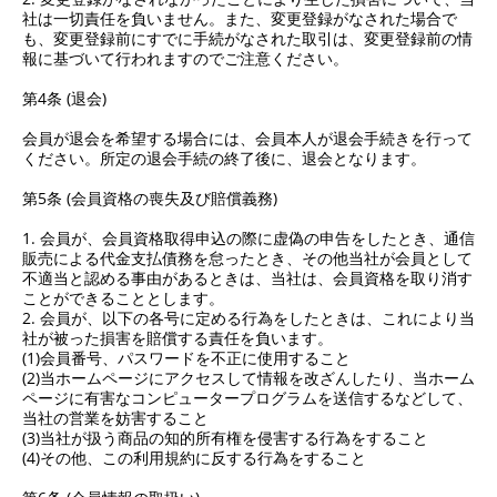
社は一切責任を負いません。また、変更登録がなされた場合で
も、変更登録前にすでに手続がなされた取引は、変更登録前の情
報に基づいて行われますのでご注意ください。
第4条 (退会)
会員が退会を希望する場合には、会員本人が退会手続きを行って
ください。所定の退会手続の終了後に、退会となります。
第5条 (会員資格の喪失及び賠償義務)
1. 会員が、会員資格取得申込の際に虚偽の申告をしたとき、通信
販売による代金支払債務を怠ったとき、その他当社が会員として
不適当と認める事由があるときは、当社は、会員資格を取り消す
ことができることとします。
2. 会員が、以下の各号に定める行為をしたときは、これにより当
社が被った損害を賠償する責任を負います。
(1)会員番号、パスワードを不正に使用すること
(2)当ホームページにアクセスして情報を改ざんしたり、当ホーム
ページに有害なコンピュータープログラムを送信するなどして、
当社の営業を妨害すること
(3)当社が扱う商品の知的所有権を侵害する行為をすること
(4)その他、この利用規約に反する行為をすること