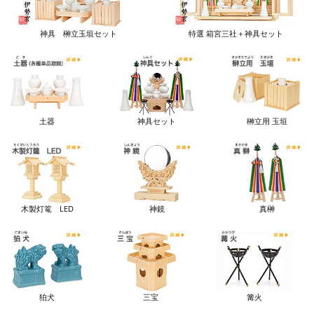
神具 榊立玉垣セット
特選 箱宮三社＋神具セット
土器
神具セット
榊立用 玉垣
木製灯篭 LED
神鏡
真榊
狛犬
三宝
篝火