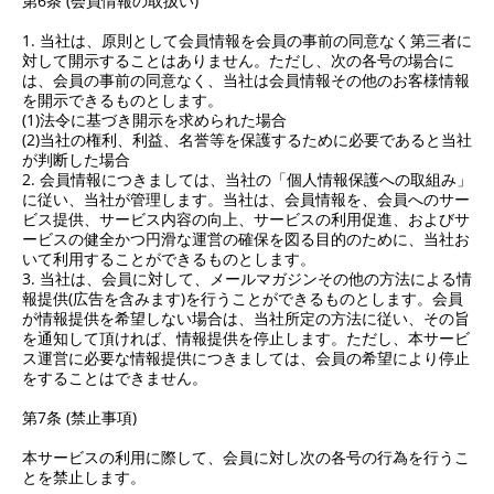
第6条 (会員情報の取扱い)
1. 当社は、原則として会員情報を会員の事前の同意なく第三者に
対して開示することはありません。ただし、次の各号の場合に
は、会員の事前の同意なく、当社は会員情報その他のお客様情報
を開示できるものとします。
(1)法令に基づき開示を求められた場合
(2)当社の権利、利益、名誉等を保護するために必要であると当社
が判断した場合
2. 会員情報につきましては、当社の「個人情報保護への取組み」
に従い、当社が管理します。当社は、会員情報を、会員へのサー
ビス提供、サービス内容の向上、サービスの利用促進、およびサ
ービスの健全かつ円滑な運営の確保を図る目的のために、当社お
いて利用することができるものとします。
3. 当社は、会員に対して、メールマガジンその他の方法による情
報提供(広告を含みます)を行うことができるものとします。会員
が情報提供を希望しない場合は、当社所定の方法に従い、その旨
を通知して頂ければ、情報提供を停止します。ただし、本サービ
ス運営に必要な情報提供につきましては、会員の希望により停止
をすることはできません。
第7条 (禁止事項)
本サービスの利用に際して、会員に対し次の各号の行為を行うこ
とを禁止します。