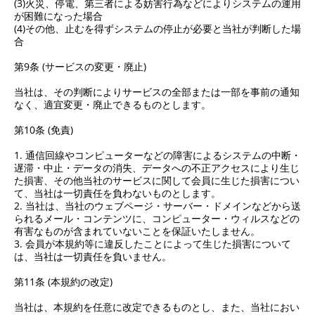
(3)火災、停電、第三者による妨害行為などによりシステムの運用
が困難になった場合
(4)その他、止むを得ずシステムの停止が必要と当社が判断した場
合
第9条 (サービスの変更・廃止)
当社は、その判断によりサービスの全部または一部を事前の通知
なく、適宜変更・廃止できるものとします。
第10条 (免責)
1. 通信回線やコンピューターなどの障害によるシステムの中断・
遅滞・中止・データの消失、データへの不正アクセスにより生じ
た損害、その他当社のサービスに関して会員に生じた損害につい
て、当社は一切責任を負わないものとします。
2. 当社は、当社のウェブページ・サーバー・ドメインなどから送
られるメール・コンテンツに、コンピューター・ウィルスなどの
有害なものが含まれていないことを保証いたしません。
3. 会員が本規約等に違反したことによって生じた損害について
は、当社は一切責任を負いません。
第11条 (本規約の改定)
当社は、本規約を任意に改定できるものとし、また、当社におい