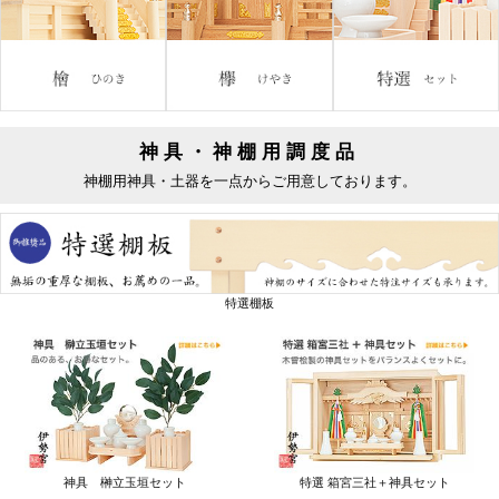
神具・神棚用調度品
神棚用神具・土器を一点からご用意しております。
特選棚板
神具 榊立玉垣セット
特選 箱宮三社＋神具セット