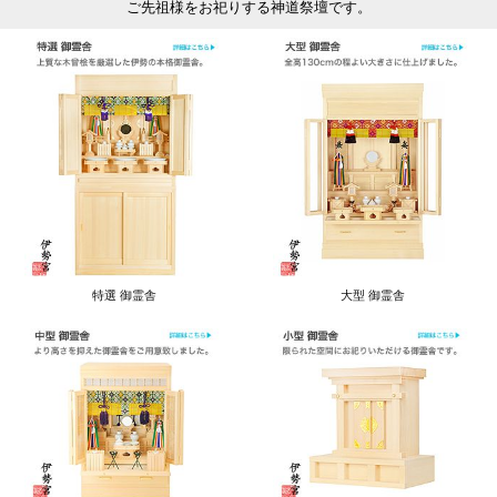
ご先祖様をお祀りする神道祭壇です。
特選 御霊舎
大型 御霊舎