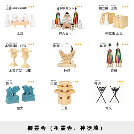
土器
神具セット
榊立用 玉垣
木製灯篭 LED
神鏡
真榊
狛犬
三宝
篝火
御霊舎（祖霊舎、神徒壇）