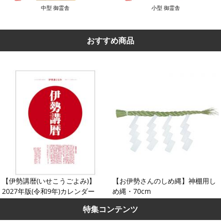
中型 御霊舎
小型 御霊舎
おすすめ商品
【伊勢講暦(いせこうごよみ)】
【お伊勢さんのしめ縄】神棚用し
2027年版(令和9年)カレンダー
め縄・70cm
特集コンテンツ