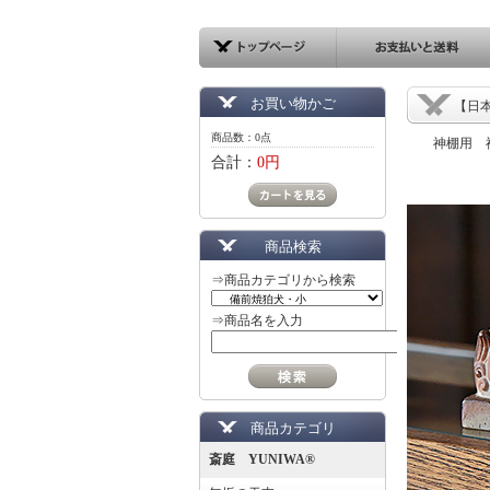
お買い物かご
【日
商品数：0点
神棚用 
合計：
0円
商品検索
⇒商品カテゴリから検索
⇒商品名を入力
商品カテゴリ
斎庭 YUNIWA®