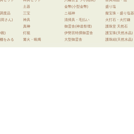
土器
金幣(小型金幣)
盛り塩
調度品
三宝
ニ福神
擬宝珠・盛り塩
稲荷さん)
神具
清掃具・毛払い
火打石・火打鎌
真榊
御霊舎(神道祭壇)
護珠堂 天然石
殿)
灯籠
伊勢宮特撰御霊舎
護宝珠(天然水晶)
棚をみる
篝火・蝋燭
大型御霊舎
護珠紐(天然水晶)