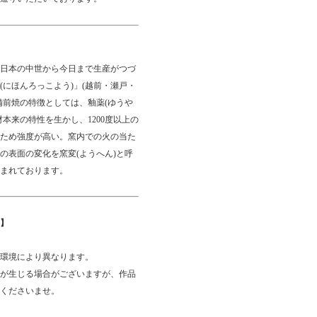
日本の中世から今日まで生産がつづ
にほんろっこよう)」(越前・瀬戸・
備前焼の特徴としては、釉薬(ゆうや
本来の特性を生かし、1200度以上の
ため強度が高い。窯内での火の当た
の表面の変化を窯変(ようへん)と呼
まれております。
】
環境により異なります。
が生じる場合がございますが、作品
くださいませ。