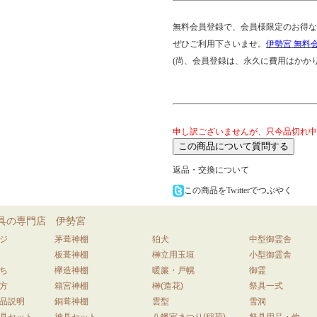
無料会員登録で、会員様限定のお得な
ぜひご利用下さいませ。
伊勢宮 無料
(尚、会員登録は、永久に費用はかかり
申し訳ございませんが、只今品切れ中
返品・交換について
この商品をTwitterでつぶやく
具の専門店 伊勢宮
ジ
茅葺神棚
狛犬
中型御霊舎
板葺神棚
榊立用玉垣
小型御霊舎
ち
欅造神棚
暖簾・戸幌
御霊
方
箱宮神棚
榊(造花)
祭具一式
品説明
銅葺神棚
雲型
雪洞
具セット
神具セット
八幡宮まつり(稲荷)
祭具用品・他