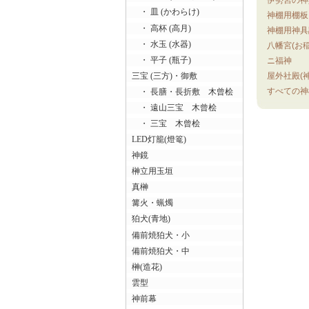
・ 皿 (かわらけ)
神棚用棚板
・ 高杯 (高月)
神棚用神具
・ 水玉 (水器)
八幡宮(お
・ 平子 (瓶子)
ニ福神
三宝 (三方)・御敷
屋外社殿(神
すべての神
・ 長膳・長折敷 木曾桧
・ 遠山三宝 木曾桧
・ 三宝 木曾桧
LED灯籠(燈篭)
神鏡
榊立用玉垣
真榊
篝火・蝋燭
狛犬(青地)
備前焼狛犬・小
備前焼狛犬・中
榊(造花)
雲型
神前幕