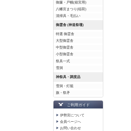
御簾・戸幌(箱宮用)
八幡宮まつり(稲荷)
清掃具・毛払い
御霊舎 (神道祭壇)
特選 御霊舎
大型御霊舎
中型御霊舎
小型御霊舎
祭具一式
雪洞
神祭具・調度品
雪洞・灯籠
旗・祭矛
ご利用ガイド
伊勢宮について
会員ページへ
お問い合わせ