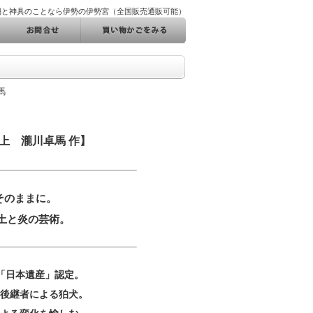
棚と神具のことなら伊勢の伊勢宮（全国販売通販可能）
馬
上 瀧川卓馬 作】
そのままに。
土と炎の芸術。
 「日本遺産」認定。
の後継者による狛犬。