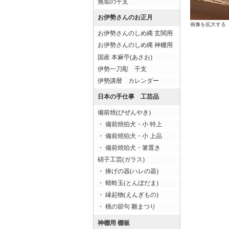
無垢の干支
お伊勢さんのお正月
画像を拡大する
お伊勢さんのしめ縄 玄関用
お伊勢さんのしめ縄 神棚用
国産 本麻苧(あさお)
伊勢一刀彫 干支
伊勢講暦 カレンダー
日本の手仕事 工芸品
備前焼(びぜんやき)
・ 備前焼狛犬・小 特上
・ 備前焼狛犬・小 上品
・ 備前焼狛犬・箸置き
硝子工芸(ガラス)
・ 捧げの器(ハレの器)
・ 蜻蛉玉(とんぼだま)
・ 縁起物(えんぎもの)
・ 桃の節句 雛まつり
神棚用 棚板