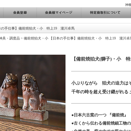
神
本の手仕事】備前焼狛犬・小 特上19 瀧川卓馬
神具・調度品
>
備前焼狛犬・小
【日本の手仕事】備前焼狛犬・小 特上19 瀧川卓
【備前焼狛犬(獅子)・小 特
小ぶりながら 狛犬の迫力は
千年の時を超え受け継がれる 
●日本六古窯の一つ 『備前焼』
●古くから伝わる備前焼細工物