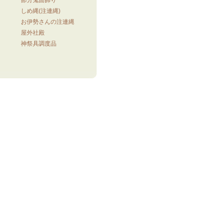
しめ縄(注連縄)
器
お伊勢さんの注連縄
屋外社殿
神祭具調度品