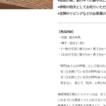
●自然の美。窯の中での薪や火
●神前の狛犬としてお祀りいた
●玄関やリビングなどのお部屋
【商品詳細】
・ 作家 : 瀧川卓馬
・ 獅子・狛犬 (一対)
・ [一体の寸法] : 幅 4.1cm × 奥 2.5cm ×
・ [土台の寸法] : 幅 4.1cm × 奥 2.0cm ×
「阿吽(あうん)の呼吸」として知られ
右 : 口を開いている方が阿吽(あう
左 : 口を閉じている方が阿吽(あうん
対をなし 総じて「狛犬」と称され
備前焼細工物というジャンルは、古く
これまでにも数多くつくられてまいり
後継者として活躍する作家さんに、お