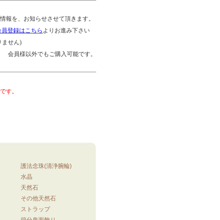
情報を、お知らせさせて頂きます。
会員登録はこちら
よりお進み下さい
ません)
会員様以外でもご購入可能です。
です。
護法念珠(清浄腕輪)
水晶
天然石
その他天然石
ストラップ
節分鬼面飾り