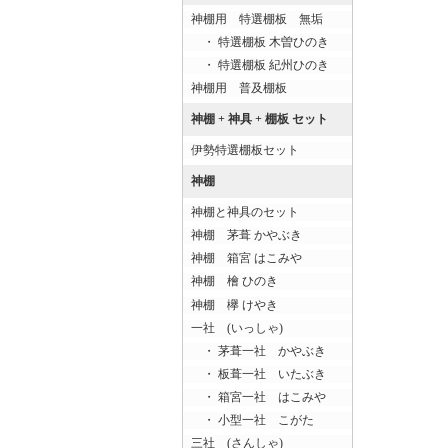
神棚用 特選棚板 無垢
・ 特選棚板 木曽ひのき
・ 特選棚板 紀州ひのき
神棚用 普及棚板
神棚 + 神具 + 棚板 セット
伊勢特選棚板セット
神棚
神棚と神具のセット
神棚 茅葺 かやぶき
神棚 箱宮 はこみや
神棚 檜 ひのき
神棚 欅 けやき
一社 (いっしゃ)
・ 茅葺一社 かやぶき
・ 板葺一社 いたぶき
・ 箱宮一社 はこみや
・ 小型一社 こがた
三社 (さんしゃ)