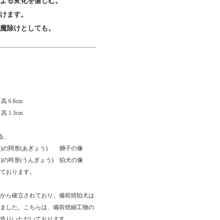
による変化を愉しむ。
だけます。
の魔除けとしても。
 高 6.6cm
 高 1.3cm
る、
ん)の阿形(あぎょう) 獅子の像
)の吽形(うんぎょう) 狛犬の像
ております。
から確立されており、備前焼狛犬は
ました。こちらは、備前焼細工物の
造りいただいております。