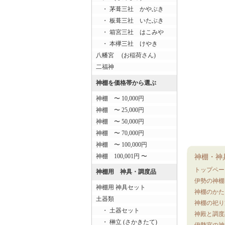
・ 茅葺三社 かやぶき
・ 板葺三社 いたぶき
・ 箱宮三社 はこみや
・ 本欅三社 けやき
八幡宮 (お稲荷さん)
二福神
神棚を価格帯から選ぶ
神棚 〜 10,000円
神棚 〜 25,000円
神棚 〜 50,000円
神棚 〜 70,000円
神棚 〜 100,000円
神棚・神
神棚 100,001円 〜
トップペー
神棚用 神具・調度品
伊勢の神棚
神棚用 神具セット
神棚のかた
土器類
神棚の祀り
・ 土器セット
神殿と調度
・ 榊立 (さかきたて)
伊勢宮の神