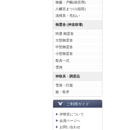
御簾・戸幌(箱宮用)
八幡宮まつり(稲荷)
清掃具・毛払い
御霊舎 (神道祭壇)
特選 御霊舎
大型御霊舎
中型御霊舎
小型御霊舎
祭具一式
雪洞
神祭具・調度品
雪洞・灯籠
旗・祭矛
ご利用ガイド
伊勢宮について
会員ページへ
お問い合わせ