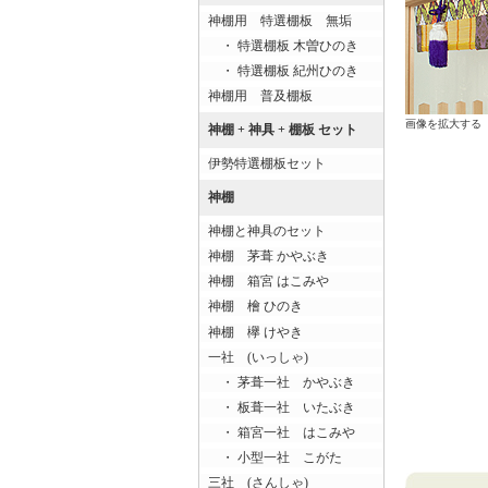
神棚用 特選棚板 無垢
・ 特選棚板 木曽ひのき
・ 特選棚板 紀州ひのき
神棚用 普及棚板
画像を拡大する
神棚 + 神具 + 棚板 セット
伊勢特選棚板セット
神棚
神棚と神具のセット
神棚 茅葺 かやぶき
神棚 箱宮 はこみや
神棚 檜 ひのき
神棚 欅 けやき
一社 (いっしゃ)
・ 茅葺一社 かやぶき
・ 板葺一社 いたぶき
・ 箱宮一社 はこみや
・ 小型一社 こがた
三社 (さんしゃ)