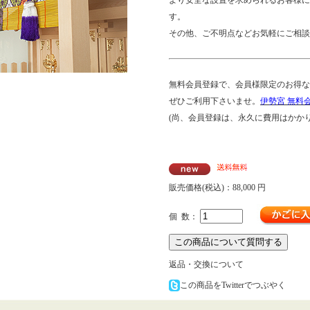
す。
その他、ご不明点などお気軽にご相談
無料会員登録で、会員様限定のお得な
ぜひご利用下さいませ。
伊勢宮 無料
(尚、会員登録は、永久に費用はかかり
販売価格(税込)：
88,000
円
個 数：
返品・交換について
この商品をTwitterでつぶやく