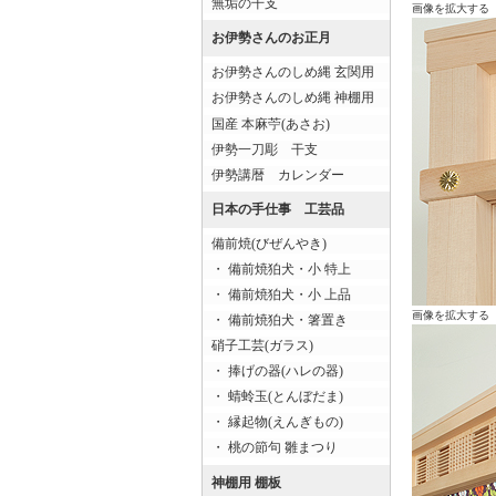
無垢の干支
画像を拡大する
お伊勢さんのお正月
お伊勢さんのしめ縄 玄関用
お伊勢さんのしめ縄 神棚用
国産 本麻苧(あさお)
伊勢一刀彫 干支
伊勢講暦 カレンダー
日本の手仕事 工芸品
備前焼(びぜんやき)
・ 備前焼狛犬・小 特上
・ 備前焼狛犬・小 上品
画像を拡大する
・ 備前焼狛犬・箸置き
硝子工芸(ガラス)
・ 捧げの器(ハレの器)
・ 蜻蛉玉(とんぼだま)
・ 縁起物(えんぎもの)
・ 桃の節句 雛まつり
神棚用 棚板