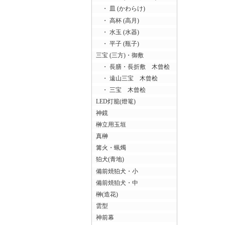
・ 皿 (かわらけ)
・ 高杯 (高月)
・ 水玉 (水器)
・ 平子 (瓶子)
三宝 (三方)・御敷
・ 長膳・長折敷 木曾桧
・ 遠山三宝 木曾桧
・ 三宝 木曾桧
LED灯籠(燈篭)
神鏡
榊立用玉垣
真榊
篝火・蝋燭
狛犬(青地)
備前焼狛犬・小
備前焼狛犬・中
榊(造花)
雲型
神前幕