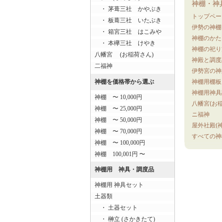
神棚・神
・ 茅葺三社 かやぶき
トップペー
・ 板葺三社 いたぶき
伊勢の神棚
・ 箱宮三社 はこみや
神棚のかた
・ 本欅三社 けやき
神棚の祀り
八幡宮 (お稲荷さん)
神殿と調度
二福神
伊勢宮の神
神棚を価格帯から選ぶ
神棚用棚板
神棚用神具
神棚 〜 10,000円
八幡宮(お
神棚 〜 25,000円
ニ福神
神棚 〜 50,000円
屋外社殿(神
神棚 〜 70,000円
すべての神
神棚 〜 100,000円
神棚 100,001円 〜
神棚用 神具・調度品
神棚用 神具セット
土器類
・ 土器セット
・ 榊立 (さかきたて)