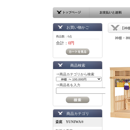
お買い物かご
【神
商品数：0点
神棚
>
神
合計：
0円
商品検索
⇒商品カテゴリから検索
⇒商品名を入力
商品カテゴリ
斎庭 YUNIWA®