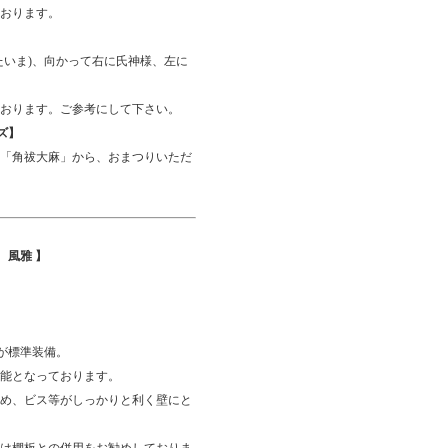
おります。
たいま)、向かって右に氏神様、左に
おります。ご参考にして下さい。
ズ】
「角祓大麻」から、おまつりいただ
 風雅 】
が標準装備。
能となっております。
め、ビス等がしっかりと利く壁にと
は棚板との併用をお勧めしておりま