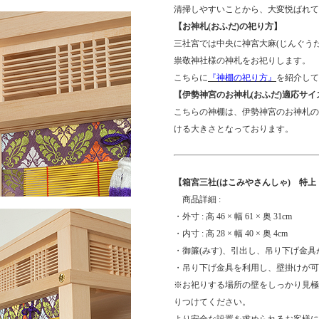
清掃しやすいことから、大変悦ばれて
【お神札(おふだ)の祀り方】
三社宮では中央に神宮大麻(じんぐう
祟敬神社様の神札をお祀りします。
こちらに
『神棚の祀り方』
を紹介して
【伊勢神宮のお神札(おふだ)適応サイ
こちらの神棚は、伊勢神宮のお神札の
ける大きさとなっております。
【箱宮三社(はこみやさんしゃ) 特上
商品詳細 :
・外寸 : 高 46 × 幅 61 × 奥 31cm
・内寸 : 高 28 × 幅 40 × 奥 4cm
・御簾(みす)、引出し、吊り下げ金具
・吊り下げ金具を利用し、壁掛けが可
※お祀りする場所の壁をしっかり見極
りつけてください。
より安全な設置を求められるお客様に