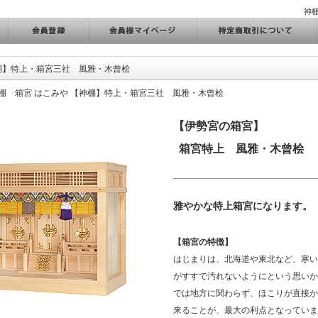
神
棚】特上・箱宮三社 風雅・木曾桧
棚 箱宮 はこみや
【神棚】特上・箱宮三社 風雅・木曾桧
【伊勢宮の箱宮】
箱宮特上 風雅・木曾桧
雅やかな特上箱宮になります。
【箱宮の特徴】
はじまりは、北海道や東北など、寒い
がすすで汚れないようにという思いか
では地方に関わらず、ほこりが直接か
来ることが、最大の利点となっていま