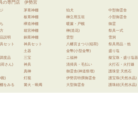
具の専門店 伊勢宮
ジ
茅葺神棚
狛犬
中型御霊舎
板葺神棚
榊立用玉垣
小型御霊舎
ち
欅造神棚
暖簾・戸幌
御霊
方
箱宮神棚
榊(造花)
祭具一式
品説明
銅葺神棚
雲型
雪洞
具セット
神具セット
八幡宮まつり(稲荷)
祭具用品・他
土器
金幣(小型金幣)
盛り塩
調度品
三宝
ニ福神
擬宝珠・盛り塩
稲荷さん)
神具
清掃具・毛払い
火打石・火打鎌
真榊
御霊舎(神道祭壇)
護珠堂 天然石
殿)
灯籠
伊勢宮特撰御霊舎
護宝珠(天然水晶)
棚をみる
篝火・蝋燭
大型御霊舎
護珠紐(天然水晶)