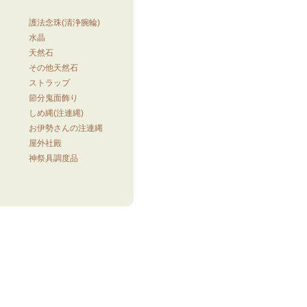
護法念珠(清浄腕輪)
水晶
天然石
その他天然石
ストラップ
節分鬼面飾り
しめ縄(注連縄)
器
お伊勢さんの注連縄
屋外社殿
神祭具調度品