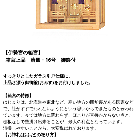
【伊勢宮の箱宮】
箱宮上品 清風・16号 御簾付
すっきりとしたガラス引戸仕様に、
上品さ漂う御御簾(おみす)をお付けしました。
【箱宮の特徴】
はじまりは、北海道や東北など、寒い地方の囲炉裏がある民家など
で、社がすすで汚れないようにという思いからできたものと云われ
ています。今では地方に関わらず、ほこりが直接かからない点と、
棚板なしで壁掛け出来ることが、最大の利点となっています。
清掃しやすいことから、大変悦ばれております。
【お神札(おふだ)の祀り方】