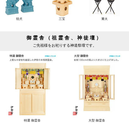
狛犬
三宝
篝火
御霊舎（祖霊舎、神徒壇）
ご先祖様をお祀りする神道祭壇です。
特選 御霊舎
大型 御霊舎