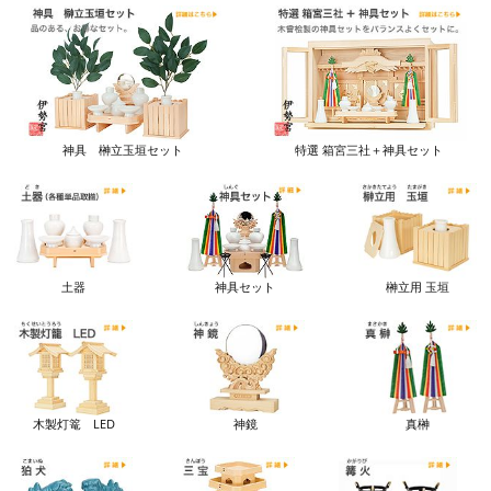
神具 榊立玉垣セット
特選 箱宮三社＋神具セット
土器
神具セット
榊立用 玉垣
木製灯篭 LED
神鏡
真榊