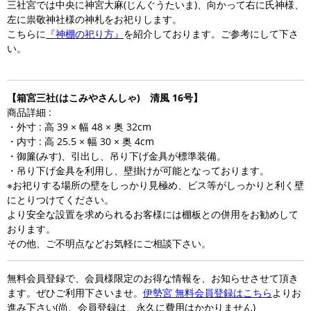
三社宮では中央に神宮大麻(じんぐうたいま)、向かって右に氏神様、
左に祟敬神社様の神札をお祀りします。
こちらに
『神棚の祀り方』
を紹介しております。ご参考にして下さ
い。
【箱宮三社(はこみやさんしゃ) 清風 16号】
商品詳細 :
・外寸 : 高 39 × 幅 48 × 奥 32cm
・内寸 : 高 25.5 × 幅 30 × 奥 4cm
・御簾(みす)、引出し、吊り下げ金具が標準装備。
・吊り下げ金具を利用し、壁掛けが可能となっております。
※お祀りする場所の壁をしっかり見極め、ビス等がしっかりと利く壁
にとりつけてください。
より安全な設置を求められるお客様には棚板との併用をお勧めして
おります。
その他、ご不明点などお気軽にご相談下さい。
無料会員登録で、会員様限定のお得な情報を、お知らせさせて頂き
ます。ぜひご利用下さいませ。
伊勢宮 無料会員登録はこちら
よりお
進み下さい(尚、会員登録は、永久に費用はかかりません)