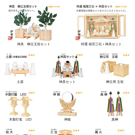
神具 榊立玉垣セット
特選 箱宮三社＋神具セット
土器
神具セット
榊立用 玉垣
木製灯篭 LED
神鏡
真榊