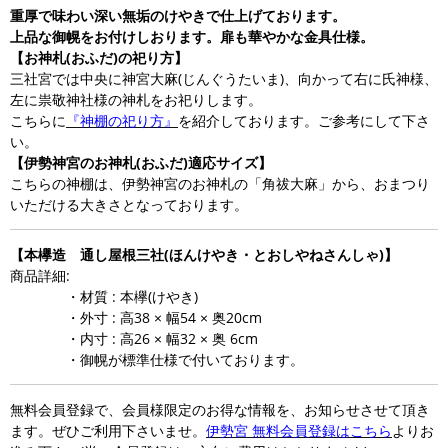
重厚で味わい深い無垢のけやきで仕上げております。
上品な御幌をお付けしおります。扉も華やかな金具仕様。
【お神札(おふだ)の祀り方】
三社宮では中央に神宮大麻(じんぐうたいま)、向かって右に氏神様、
左に祟敬神社様の神札をお祀りします。
こちらに
『神棚の祀り方』
を紹介しております。ご参考にして下さ
い。
【伊勢神宮のお神札(おふだ)適応サイズ】
こちらの神棚は、伊勢神宮のお神札の「角祓大麻」から、おまつり
いただける大きさとなっております。
【本欅造 通し屋根三社(ほんけやき・とおしやねさんしゃ)】
商品詳細:
・材質 : 本欅(けやき)
・外寸 : 高38 × 幅54 × 奥20cm
・内寸 : 高26 × 幅32 × 奥 6cm
・御幌が標準仕様で付いております。
無料会員登録で、会員様限定のお得な情報を、お知らせさせて頂き
ます。ぜひご利用下さいませ。
伊勢宮 無料会員登録はこちら
よりお