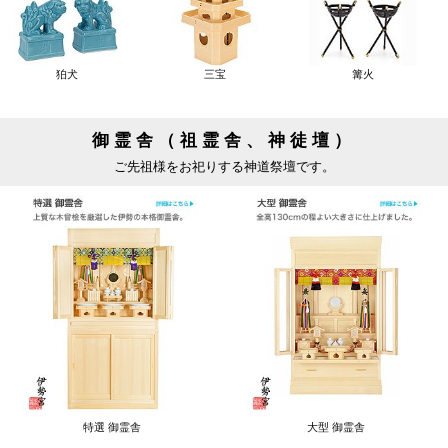
狛犬
三宝
篝火
御霊舎（祖霊舎、神徒壇）
ご先祖様をお祀りする神道祭壇です。
特選 御霊舎
大型 御霊舎