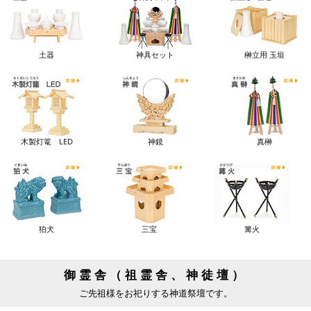
土器
神具セット
榊立用 玉垣
木製灯篭 LED
神鏡
真榊
狛犬
三宝
篝火
御霊舎（祖霊舎、神徒壇）
ご先祖様をお祀りする神道祭壇です。