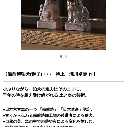
【備前焼狛犬(獅子)・小 特上 瀧川卓馬 作】
小ぶりながら 狛犬の迫力はそのままに。
千年の時を超え受け継がれる 土と炎の芸術。
●日本六古窯の一つ 『備前焼』 「日本遺産」認定。
●古くから伝わる備前焼細工物の後継者による狛犬。
●自然の美。窯の中での薪や火による変化を愉しむ。