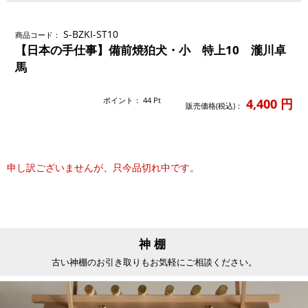
S-BZKI-ST10
商品コード：
【日本の手仕事】備前焼狛犬・小 特上10 瀧川卓
馬
ポイント：
44
Pt
4,400
円
販売価格(税込)：
申し訳ございませんが、只今品切れ中です。
神棚
古い神棚のお引き取りもお気軽にご相談ください。