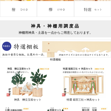
神具・神棚用調度品
神棚用神具・土器を一点からご用意しております。
特選棚板
神具 榊立玉垣セット
特選 箱宮三社＋神具セット