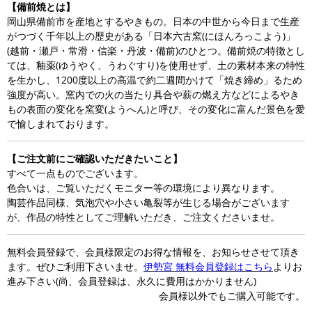
【備前焼とは】
岡山県備前市を産地とするやきもの。日本の中世から今日まで生産
がつづく千年以上の歴史がある「日本六古窯(にほんろっこよう)」
(越前・瀬戸・常滑・信楽・丹波・備前)のひとつ。備前焼の特徴とし
ては、釉薬(ゆうやく、うわぐすり)を使用せず、土の素材本来の特性
を生かし、1200度以上の高温で約二週間かけて「焼き締め」るため
強度が高い。窯内での火の当たり具合や薪の燃え方などによるやき
もの表面の変化を窯変(ようへん)と呼び、その変化に富んだ景色を愛
で愉しまれております。
【ご注文前にご確認いただきたいこと】
すべて一点ものでございます。
色合いは、ご覧いただくモニター等の環境により異なります。
陶芸作品同様、気泡穴や小さい亀裂等が生じる場合がございます
が、作品の特性としてご理解いただき、ご注文くださいませ。
無料会員登録で、会員様限定のお得な情報を、お知らせさせて頂き
ます。ぜひご利用下さいませ。
伊勢宮 無料会員登録はこちら
よりお
進み下さい(尚、会員登録は、永久に費用はかかりません)
会員様以外でもご購入可能です。