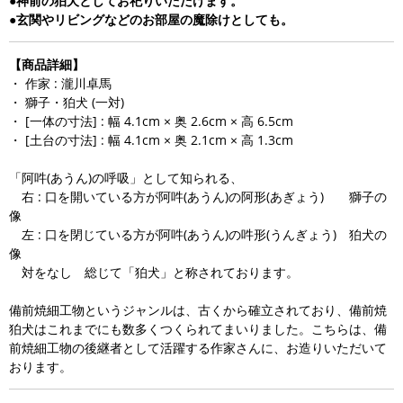
●神前の狛犬としてお祀りいただけます。
●玄関やリビングなどのお部屋の魔除けとしても。
【商品詳細】
・ 作家 : 瀧川卓馬
・ 獅子・狛犬 (一対)
・ [一体の寸法] : 幅 4.1cm × 奥 2.6cm × 高 6.5cm
・ [土台の寸法] : 幅 4.1cm × 奥 2.1cm × 高 1.3cm
「阿吽(あうん)の呼吸」として知られる、
右 : 口を開いている方が阿吽(あうん)の阿形(あぎょう) 獅子の
像
左 : 口を閉じている方が阿吽(あうん)の吽形(うんぎょう) 狛犬の
像
対をなし 総じて「狛犬」と称されております。
備前焼細工物というジャンルは、古くから確立されており、備前焼
狛犬はこれまでにも数多くつくられてまいりました。こちらは、備
前焼細工物の後継者として活躍する作家さんに、お造りいただいて
おります。