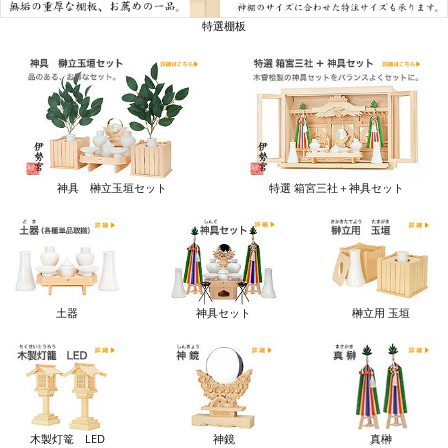
特選棚板
神具 榊立玉垣セット
特選 箱宮三社＋神具セット
土器
神具セット
榊立用 玉垣
木製灯篭 LED
神鏡
真榊