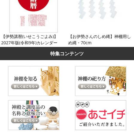
【伊勢講暦(いせこうごよみ)】
【お伊勢さんのしめ縄】神棚用し
2027年版(令和9年)カレンダー
め縄・70cm
特集コンテンツ