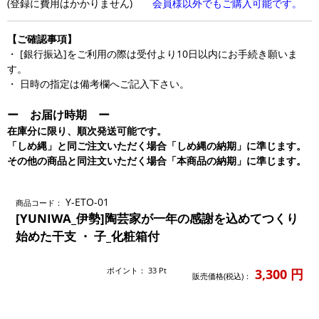
(登録に費用はかかりません)
会員様以外でもご購入可能です。
【ご確認事項】
・ [銀行振込]をご利用の際は受付より10日以内にお手続き願いま
す。
・ 日時の指定は備考欄へご記入下さい。
ー お届け時期 ー
在庫分に限り、順次発送可能です。
「しめ縄」と同ご注文いただく場合「しめ縄の納期」に準じます。
その他の商品と同注文いただく場合「本商品の納期」に準じます。
Y-ETO-01
商品コード：
[YUNIWA_伊勢]陶芸家が一年の感謝を込めてつくり
始めた干支 ・ 子_化粧箱付
ポイント：
33
Pt
3,300
円
販売価格(税込)：