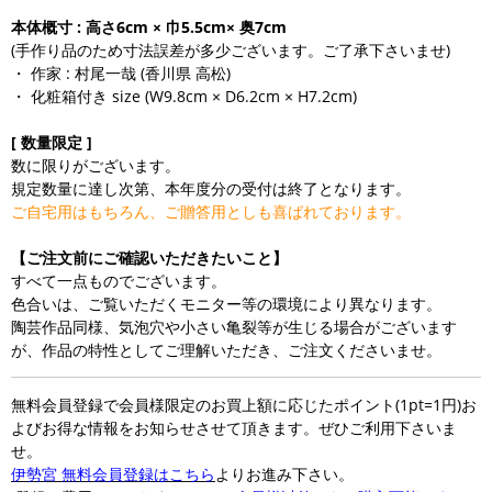
本体概寸 : 高さ6cm × 巾5.5cm× 奥7cm
(手作り品のため寸法誤差が多少ございます。ご了承下さいませ)
・ 作家 : 村尾一哉 (香川県 高松)
・ 化粧箱付き size (W9.8cm × D6.2cm × H7.2cm)
[ 数量限定 ]
数に限りがございます。
規定数量に達し次第、本年度分の受付は終了となります。
ご自宅用はもちろん、ご贈答用としも喜ばれております。
【ご注文前にご確認いただきたいこと】
すべて一点ものでございます。
色合いは、ご覧いただくモニター等の環境により異なります。
陶芸作品同様、気泡穴や小さい亀裂等が生じる場合がございます
が、作品の特性としてご理解いただき、ご注文くださいませ。
無料会員登録で会員様限定のお買上額に応じたポイント(1pt=1円)お
よびお得な情報をお知らせさせて頂きます。ぜひご利用下さいま
せ。
伊勢宮 無料会員登録はこちら
よりお進み下さい。