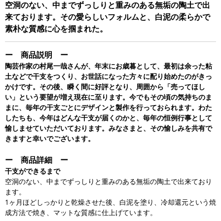
空洞のない、中までずっしりと重みのある無垢の陶土で出
来ております。その愛らしいフォルムと、白泥の柔らかで
素朴な質感に心を掴まれた。
ー 商品説明 ー
陶芸作家の村尾一哉さんが、年末にお歳暮として、最初は余った粘
土などで干支をつくり、お世話になった方々に配り始めたのがきっ
かけです。その後、瞬く間に好評となり、周囲から「売ってほし
い」という要望が増え現在に至ります。今でもその頃の気持ちのま
まに、毎年の干支ごとにデザインと製作を行っておられます。わた
したちも、今年はどんな干支が届くのかと、毎年の恒例行事として
愉しませていただいております。みなさまと、その愉しみを共有で
きますと幸いでございます。
ー 商品詳細 ー
干支ができるまで
空洞のない、中までずっしりと重みのある無垢の陶土で出来ており
ます。
1ヶ月ほどしっかりと乾燥させた後、白泥を塗り、冷却還元という焼
成方法で焼き、マットな質感に仕上げています。