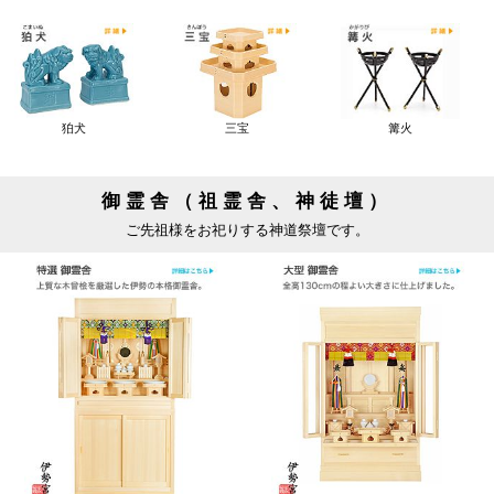
狛犬
三宝
篝火
御霊舎（祖霊舎、神徒壇）
ご先祖様をお祀りする神道祭壇です。