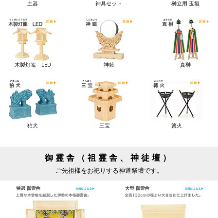
土器
神具セット
榊立用 玉垣
木製灯篭 LED
神鏡
真榊
狛犬
三宝
篝火
御霊舎（祖霊舎、神徒壇）
ご先祖様をお祀りする神道祭壇です。