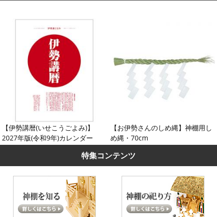
【伊勢講暦(いせこうごよみ)】
【お伊勢さんのしめ縄】神棚用し
2027年版(令和9年)カレンダー
め縄・70cm
特集コンテンツ