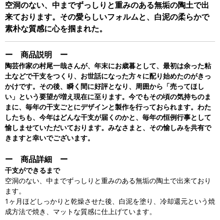
空洞のない、中までずっしりと重みのある無垢の陶土で出
来ております。その愛らしいフォルムと、白泥の柔らかで
素朴な質感に心を掴まれた。
ー 商品説明 ー
陶芸作家の村尾一哉さんが、年末にお歳暮として、最初は余った粘
土などで干支をつくり、お世話になった方々に配り始めたのがきっ
かけです。その後、瞬く間に好評となり、周囲から「売ってほし
い」という要望が増え現在に至ります。今でもその頃の気持ちのま
まに、毎年の干支ごとにデザインと製作を行っておられます。わた
したちも、今年はどんな干支が届くのかと、毎年の恒例行事として
愉しませていただいております。みなさまと、その愉しみを共有で
きますと幸いでございます。
ー 商品詳細 ー
干支ができるまで
空洞のない、中までずっしりと重みのある無垢の陶土で出来ており
ます。
1ヶ月ほどしっかりと乾燥させた後、白泥を塗り、冷却還元という焼
成方法で焼き、マットな質感に仕上げています。