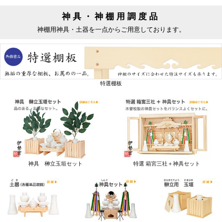
神具・神棚用調度品
神棚用神具・土器を一点からご用意しております。
特選棚板
神具 榊立玉垣セット
特選 箱宮三社＋神具セット