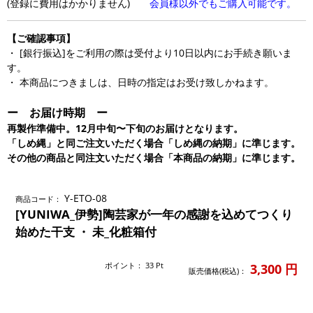
(登録に費用はかかりません)
会員様以外でもご購入可能です。
【ご確認事項】
・ [銀行振込]をご利用の際は受付より10日以内にお手続き願いま
す。
・ 本商品につきましは、日時の指定はお受け致しかねます。
ー お届け時期 ー
再製作準備中。12月中旬〜下旬のお届けとなります。
「しめ縄」と同ご注文いただく場合「しめ縄の納期」に準じます。
その他の商品と同注文いただく場合「本商品の納期」に準じます。
Y-ETO-08
商品コード：
[YUNIWA_伊勢]陶芸家が一年の感謝を込めてつくり
始めた干支 ・ 未_化粧箱付
ポイント：
33
Pt
3,300
円
販売価格(税込)：