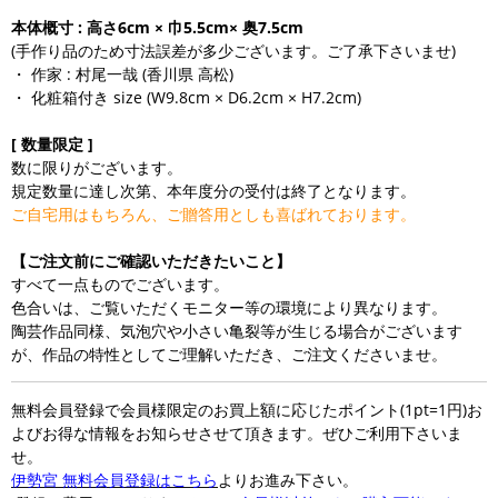
本体概寸 : 高さ6cm × 巾5.5cm× 奥7.5cm
(手作り品のため寸法誤差が多少ございます。ご了承下さいませ)
・ 作家 : 村尾一哉 (香川県 高松)
・ 化粧箱付き size (W9.8cm × D6.2cm × H7.2cm)
[ 数量限定 ]
数に限りがございます。
規定数量に達し次第、本年度分の受付は終了となります。
ご自宅用はもちろん、ご贈答用としも喜ばれております。
【ご注文前にご確認いただきたいこと】
すべて一点ものでございます。
色合いは、ご覧いただくモニター等の環境により異なります。
陶芸作品同様、気泡穴や小さい亀裂等が生じる場合がございます
が、作品の特性としてご理解いただき、ご注文くださいませ。
無料会員登録で会員様限定のお買上額に応じたポイント(1pt=1円)お
よびお得な情報をお知らせさせて頂きます。ぜひご利用下さいま
せ。
伊勢宮 無料会員登録はこちら
よりお進み下さい。