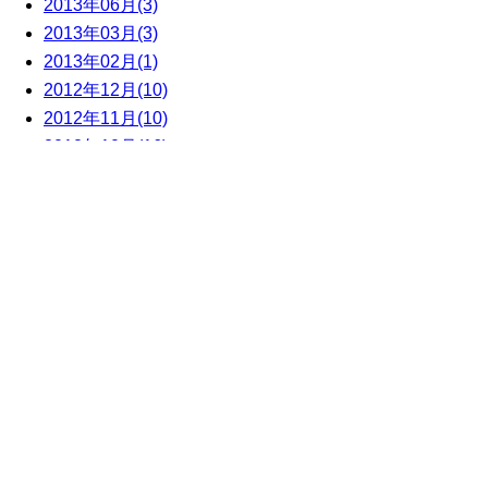
2013年06月(3)
2013年03月(3)
2013年02月(1)
2012年12月(10)
2012年11月(10)
2012年10月(16)
2012年09月(20)
2012年08月(1)
最近の投稿
【神具】三宝（三方）・偶然か必然か
重複配信のお詫び
【神具】三宝（三方）・ 十五夜
【神棚】極上茅葺屋根違三社
【神棚】極上茅葺通屋根三社