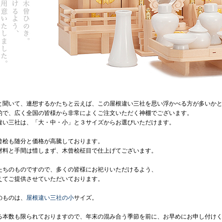
と聞いて、連想するかたちと云えば、この屋根違い三社を思い浮かべる方が多いか
的で、広く全国の皆様から非常によくご注文いただく神棚でございます。
違い三社は、「大・中・小」と３サイズからお選びいただけます。
曾桧も随分と価格が高騰しております。
材料と手間は惜しまず、木曾桧柾目で仕上げてございます。
たちのものですので、多くの皆様にお祀りいただけるよう、
えてご提供させていただいております。
のものは、
屋根違い三社の小
サイズ。
る本数も限られておりますので、年末の混み合う季節を前に、お早めにお申し付け