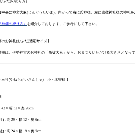
おふだ)の祀り方】
は中央に神宮大麻(じんぐうたいま)、向かって右に氏神様、左に祟敬神社様の神札を
『神棚の祀り方』
を紹介しております。ご参考にして下さい。
宮のお神札(おふだ)適応サイズ】
神棚は、伊勢神宮のお神札の「角祓大麻」から、おまつりいただける大きさとなっ
い三社(やねちがいさんしゃ) 小・木曽桧 】
:
42 × 幅 52 × 奥 20cm
: 高 29 × 幅 12 × 奥 6cm
: 高 24 × 幅 9 × 奥 5cm