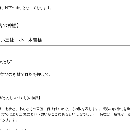
は、以下の通りとなっております。
宮の神棚】
い三社 小・木曽桧
かたち”
木曽ひのき材で価格を抑えて。
り(さんしゃづくり)の特徴】
社・七社と、中心とその両脇に何社付くかで、その数を表します。複数のお神札を
一方ではより立 派にという思いがここにあるといえるでしょう。特徴は、屋根が一
があります。