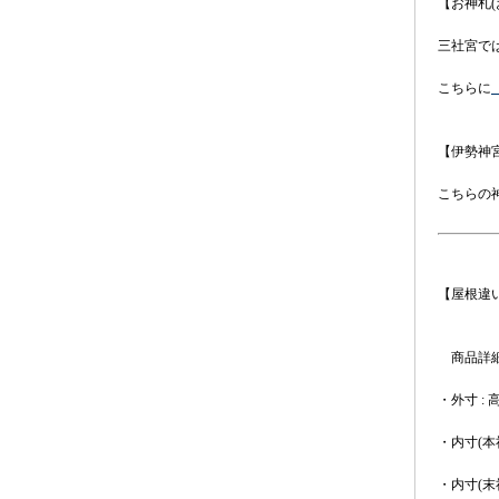
【お神札(
三社宮で
こちらに
【伊勢神
こちらの
【屋根違
商品詳細 
・外寸 : 高 
・内寸(本社) 
・内寸(末社) 