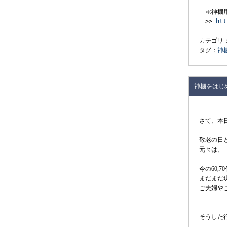
　≪神棚
　>> 
htt
カテゴリ
タグ：
神
神棚をはじ
さて、本
敬老の日
元々は、
今の60
まだまだ
ご夫婦や
そうした