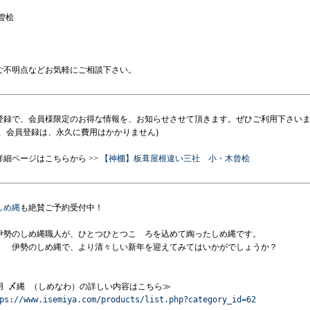
曽桧
ご不明点などお気軽にご相談下さい。
登録で、会員様限定のお得な情報を、お知らせさせて頂きます。ぜひご利用下さい
尚、会員登録は、永久に費用はかかりません)
詳細ページはこちらから >>
【神棚】板葺屋根違い三社 小・木曾桧
しめ縄
も絶賛ご予約受付中！
伊勢のしめ縄職人が、ひとつひとつこゝろを込めて綯ったしめ縄です。

　　伊勢のしめ縄で、より清々しい新年を迎えてみてはいかがでしょうか？
用 〆縄 （しめなわ）の詳しい内容はこちら≫

ps://www.isemiya.com/products/list.php?category_id=62