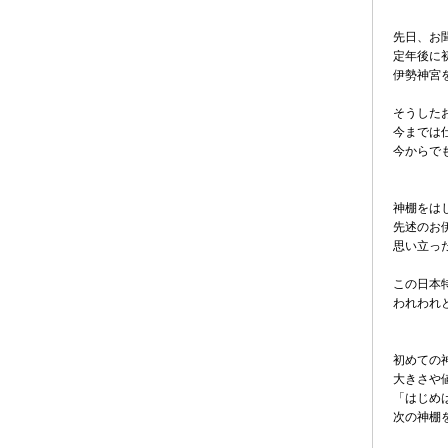
先日、お
定年後に
伊勢神宮
そうした
今までは
今からで
神棚をは
先述のお
思い立っ
この日本
われわれ
初めての
大きさや
「はじめ
次の神棚