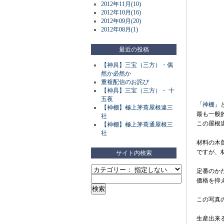
2012年11月(10)
2012年10月(16)
2012年09月(20)
2012年08月(1)
最近の投稿
【神具】三宝（三方）・偶
然か必然か
重複配信のお詫び
【神具】三宝（三方）・ 十
五夜
「
神棚
」
【神棚】極上茅葺屋根違三
最も一般
社
この屋根
【神棚】極上茅葺通屋根三
社
材料の木
ですが、
サイト内検索
定番のか
価格を抑
この写真
生産出来