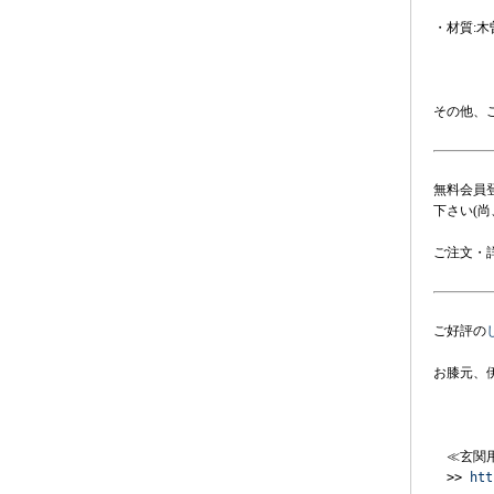
・材質:木
その他、
無料会員
下さい(
ご注文・
ご好評の
お膝元、
　　　　
　≪玄関
　>> 
htt