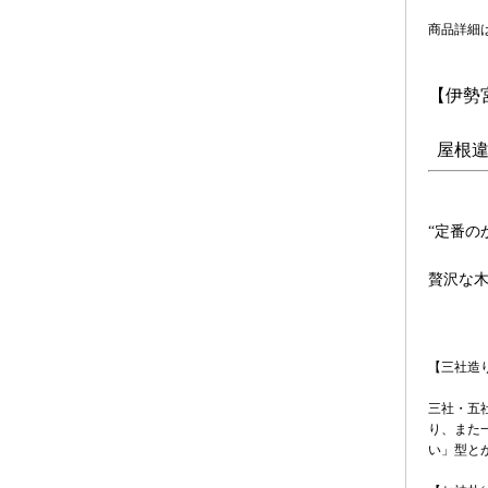
商品詳細
【伊勢
屋根違
“定番の
贅沢な
【三社造
三社・五
り、また
い」型と