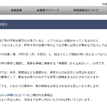
神
最適日。
風17号の予想を数字だけ見ていると、とてつもない台風がやってくるものだと、
しておりましたが、昨年９月の台風15号のような大事には至らず胸をなでおろして
その台風一過、10月1日（月）大安日。と、始まりとして縁起の良い日となっており
、今年の豊作に感謝し、新穀を神様に奉納する『神嘗祭（かんなめさい）』の月です
祭では、
神具
、調度品なども新調され、神宮さんのお正月とも呼ばれるほど、
の象徴として、数あるお祭りのなかでも非常に由緒あるものとされております。
どでも、とれたての新米や、秋の味覚をお供えされるのも宜しいかと存じます。
れから
神棚のおまつり
をご検討のお客様は、
のよい月はじめに、当店までお申し付けいただければ幸いでございます。