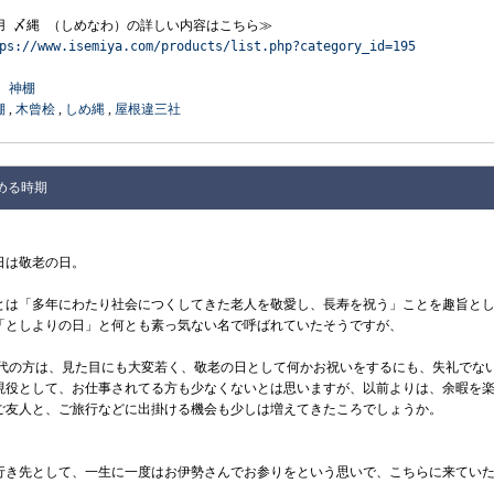
用 〆縄 （しめなわ）の詳しい内容はこちら≫

ps://www.isemiya.com/products/list.php?category_id=195
：
神棚
棚
,
木曾桧
,
しめ縄
,
屋根違三社
める時期
日は敬老の日。
とは「多年にわたり社会につくしてきた老人を敬愛し、長寿を祝う」ことを趣旨と
「としよりの日」と何とも素っ気ない名で呼ばれていたそうですが、
,70代の方は、見た目にも大変若く、敬老の日として何かお祝いをするにも、失礼で
現役として、お仕事されてる方も少なくないとは思いますが、以前よりは、余暇を
ご友人と、ご旅行などに出掛ける機会も少しは増えてきたころでしょうか。
行き先として、一生に一度はお伊勢さんでお参りをという思いで、こちらに来てい