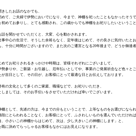
聞きしたお話のなかでも、
初めて、ご夫婦で伊勢においでになり、今まで、神棚を祀ったこともなかったそう
を初めてお参りし、とても感動され、この歳からでも神棚をお祀りしたいというこ
お話を聞かせていただくと、大変、心を動かされます。
仕事中心の生活で、そうした余裕もなく、定年後はじめて、その良さに気付いたと
も、十分に時間がございますので、また次のご遷宮となる20年後まで、どうか御達
じめてお祀りされるきっかけや時期は、皆様それぞれにございまして、
伊勢参りや、ご新築・お引越し、厄年払いとしてや、事業のご発展祈念など色々と
たが吉日として、その日が、お客様にとって最適な日とお伝えしております。
特有の文化として多くのご家庭、職場などで、お祀りいただき、
としましては、そのお手伝いをさせていただければ幸いでございます。
神棚として、先述の方は、今までの分もということで、上等なものをお選びになら
値段にとらわれることなく、お客様にとって、ふさわしいものを選んでいただけれ
は、小さいこの神棚からはじめて、次は、少し大きいこの神棚にします」と、
を既に決めてらっしゃるお客様もなかにはお見えになります。