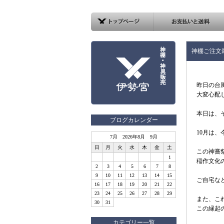
神棚ご注文
昨日の台
大変心配
本日は、
ブログカレンダー
10月は
7月 2026年8月 9月
日
月
火
水
木
金
土
この神嘗
1
稲作文化
2
3
4
5
6
7
8
9
10
11
12
13
14
15
ご自宅な
16
17
18
19
20
21
22
23
24
25
26
27
28
29
また、こ
30
31
この縁起
カテゴリー一覧